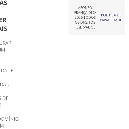
AS
AFONSO
FRANÇA DI ©
POLÍTICA DE
2026 TODOS
|
ER
PRIVACIDADE
OS DIREITOS
AIS
RESERVADOS
URAR
UM
O
A
IDADE
EDADE
S DE
R
OMÍNIO
EM