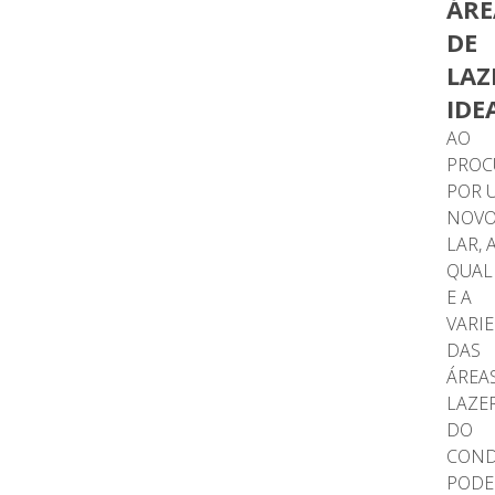
ÁRE
DE
LAZ
IDE
AO
PROC
POR 
NOV
LAR, 
QUAL
E A
VARI
DAS
ÁREA
LAZE
DO
COND
POD