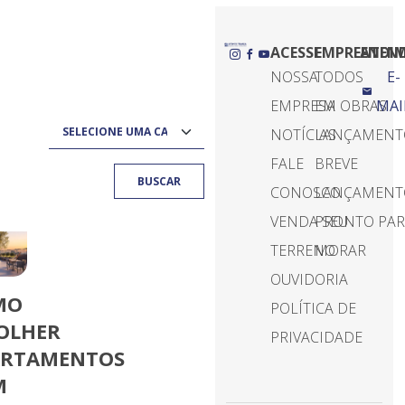
ACESSE
EMPREENDI
ATEN
NOSSA
TODOS
E-
EMPRESA
EM OBRAS
MAI
NOTÍCIAS
LANÇAMENT
FALE
BREVE
BUSCAR
CONOSCO
LANÇAMENT
VENDA SEU
PRONTO PA
TERRENO
MORAR
OUVIDORIA
MO
POLÍTICA DE
OLHER
PRIVACIDADE
ARTAMENTOS
M